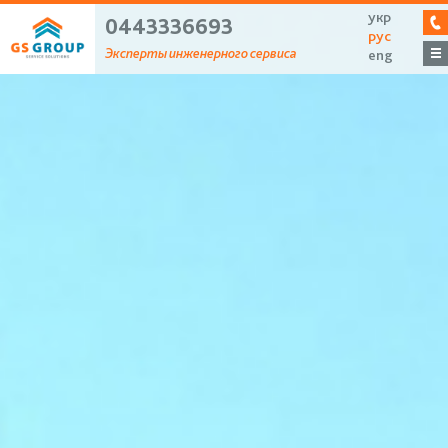
укр
0443336693
рус
Эксперты инженерного сервиса
eng