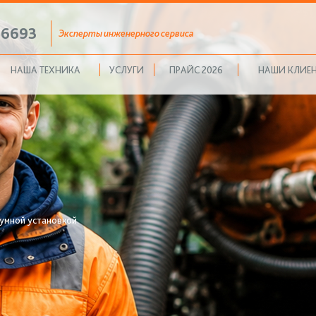
36693
Эксперты инженерного сервиса
НАША ТЕХНИКА
УСЛУГИ
ПРАЙС 2026
НАШИ КЛИЕ
умной установкой