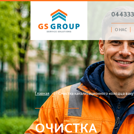
04433
О НАС
Главная
→
Очистка канализационного колодца ваку
ОЧИСТКА