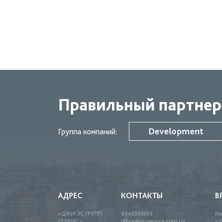
Правильный партнер
Development
Группа компаний:
АДРЕС
КОНТАКТЫ
В
«ДЖИ ЭС ГРУПП
0443336693
пн
СЕРВИС»
office@gs-service.com.ua
с 