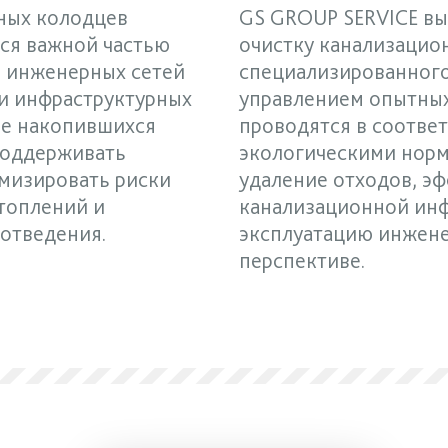
ных колодцев
GS GROUP SERVICE в
ся важной частью
очистку канализацио
 инженерных сетей
специализированного
и инфраструктурных
управлением опытных
ие накопившихся
проводятся в соответ
поддерживать
экологическими норм
имизировать риски
удаление отходов, э
дтоплений и
канализационной инф
отведения.
эксплуатацию инжене
перспективе.