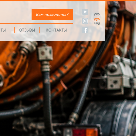
Вам позвонить?
укр
рус
eng
НТЫ
ОТЗЫВЫ
КОНТАКТЫ